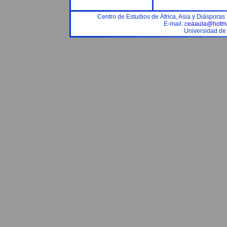
Centro de Estudios de África, Asia y Diáspora
E-mail:
ceaaula@hotma
Universidad de