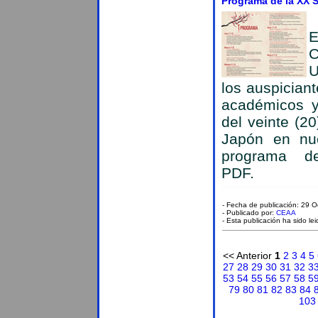
Programa de la XX 
E
C
U
los auspician
académicos y
del veinte (2
Japón en nue
programa de 
PDF.
- Fecha de publicación: 29 
- Publicado por:
CEAA
- Esta publicación ha sido le
<< Anterior
1
2
3
4
5
27
28
29
30
31
32
3
53
54
55
56
57
58
5
79
80
81
82
83
84
103