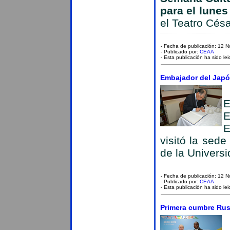
para el lune
el Teatro Césa
- Fecha de publicación: 12 
- Publicado por:
CEAA
- Esta publicación ha sido le
Embajador del Japó
E
E
E
visitó la sede
de la Univers
- Fecha de publicación: 12 
- Publicado por:
CEAA
- Esta publicación ha sido le
Primera cumbre Rusi