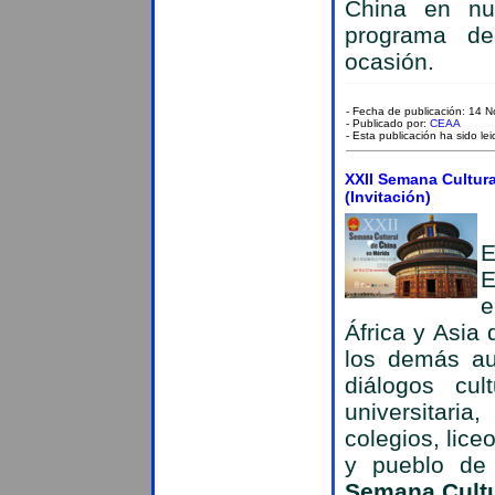
China en nu
programa de
ocasión.
- Fecha de publicación: 14 
- Publicado por:
CEAA
- Esta publicación ha sido le
XXII Semana Cultura
(Invitación)
E
e
África y Asia
los demás au
diálogos cul
universitari
colegios, lice
y pueblo de
Semana Cultu