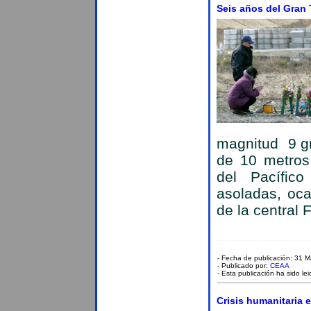
Seis años del Gran 
magnitud 9 g
de 10 metros
del Pacífic
asoladas, oca
de la central
- Fecha de publicación: 31 
- Publicado por:
CEAA
- Esta publicación ha sido le
Crisis humanitaria 