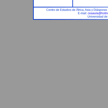
Centro de Estudios de África, Asia y Diáspora
E-mail:
ceaaula@hotma
Universidad de