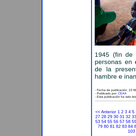
1945 (fin de 
personas en e
de la presen
hambre e inan
- Fecha de publicación: 23 
- Publicado por:
CEAA
- Esta publicación ha sido le
<< Anterior
1
2
3
4
5
27
28
29
30
31
32
3
53
54
55
56
57
58
5
79
80
81
82
83
84
103