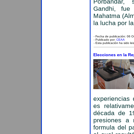
Porbandar,
Gandhi, fue
Mahatma (Alma
la lucha por l
- Fecha de publicación: 06 
- Publicado por:
CEAA
- Esta publicación ha sido le
Elecciones en la R
experiencias 
es relativame
década de 1
presiones a n
formula del p