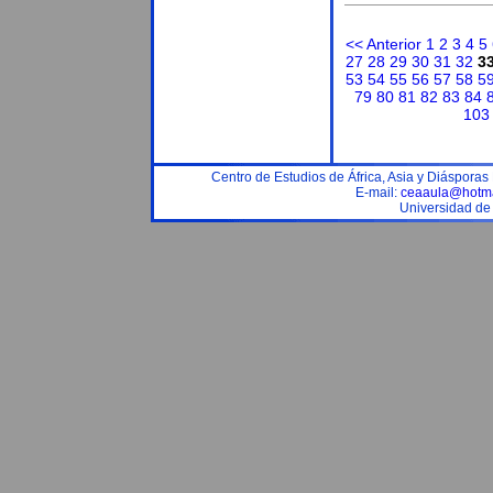
<< Anterior
1
2
3
4
5
27
28
29
30
31
32
3
53
54
55
56
57
58
5
79
80
81
82
83
84
103
Centro de Estudios de África, Asia y Diáspora
E-mail:
ceaaula@hotma
Universidad de