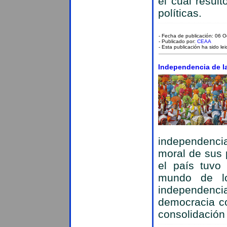
el cual resul
políticas.
- Fecha de publicación: 06 
- Publicado por:
CEAA
- Esta publicación ha sido le
Independencia de la
independencia 
moral de sus 
el país tuvo
mundo de lo
independen
democracia co
consolidación 