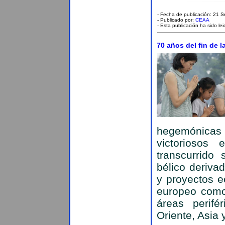
- Fecha de publicación: 21 
- Publicado por:
CEAA
- Esta publicación ha sido le
70 años del fin de l
hegemónicas 
victoriosos
transcurrido 
bélico derivad
y proyectos e
europeo como
áreas perifé
Oriente, Asia 