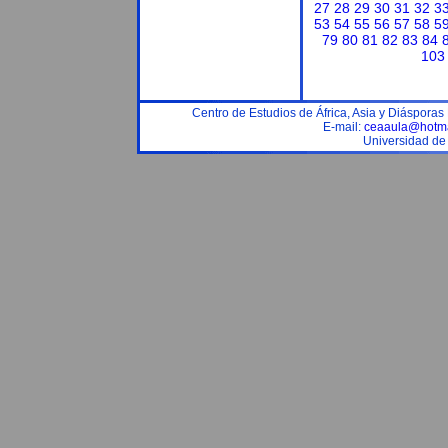
27
28
29
30
31
32
3
53
54
55
56
57
58
5
79
80
81
82
83
84
103
Centro de Estudios de África, Asia y Diáspora
E-mail:
ceaaula@hotma
Universidad de