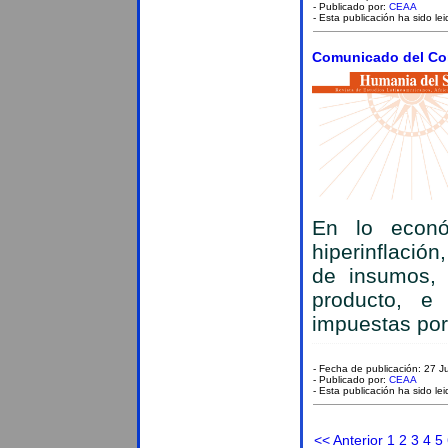
- Publicado por:
CEAA
- Esta publicación ha sido le
Comunicado del Con
En lo econó
hiperinflació
de insumos, 
producto, e 
impuestas por 
- Fecha de publicación: 27 J
- Publicado por:
CEAA
- Esta publicación ha sido le
<< Anterior
1
2
3
4
5