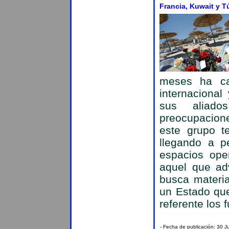
Francia, Kuwait y T
meses ha ca
internaciona
sus aliad
preocupacion
este grupo te
llegando a p
espacios ope
aquel que adv
busca materia
un Estado que
referente los
- Fecha de publicación: 30 J