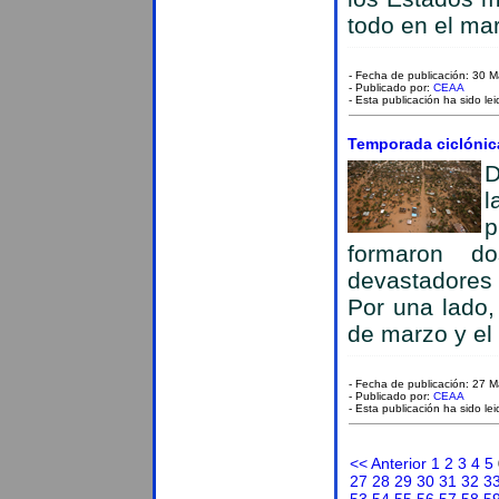
todo en el ma
- Fecha de publicación: 30 
- Publicado por:
CEAA
- Esta publicación ha sido le
Temporada ciclónic
D
l
p
formaron do
devastadores
Por una lado, 
de marzo y el 
- Fecha de publicación: 27 
- Publicado por:
CEAA
- Esta publicación ha sido le
<< Anterior
1
2
3
4
5
27
28
29
30
31
32
3