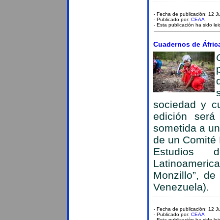
- Fecha de publicación: 12 
- Publicado por:
CEAA
- Esta publicación ha sido le
Cuadernos de Áfric
sociedad y cu
edición será 
sometida a un
de un Comité 
Estudios 
Latinoameric
Monzillo”, de
Venezuela).
- Fecha de publicación: 12 
- Publicado por:
CEAA
- Esta publicación ha sido le