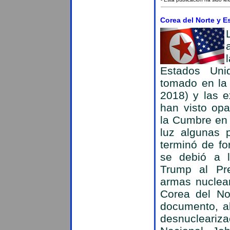
Corea del Norte y 
Estados Uni
tomado en la
2018) y las e
han visto op
la Cumbre en l
luz algunas 
terminó de fo
se debió a l
Trump al Pre
armas nuclea
Corea del No
documento, al
desnucleariza