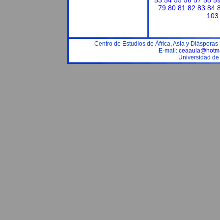
53
54
55
56
57
58
5
79
80
81
82
83
84
103
Centro de Estudios de África, Asia y Diáspora
E-mail:
ceaaula@hotma
Universidad de