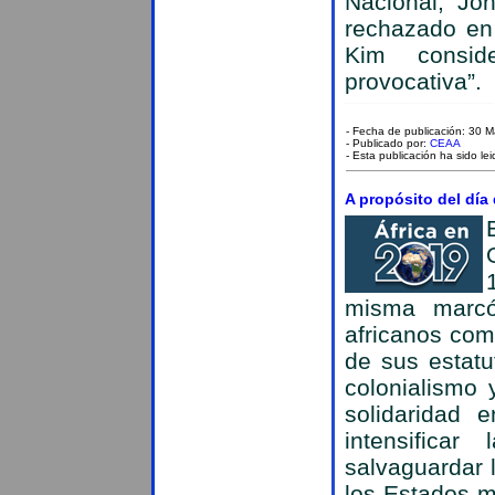
Nacional, Jo
rechazado en
Kim conside
provocativa”.
- Fecha de publicación: 30 
- Publicado por:
CEAA
- Esta publicación ha sido le
A propósito del día
misma marcó
africanos com
de sus estatu
colonialismo
solidaridad 
intensificar
salvaguardar l
los Estados m