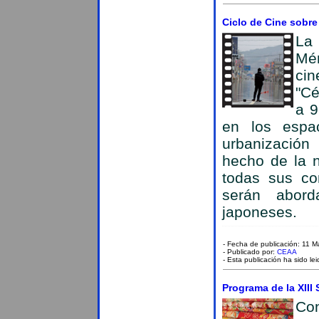
Ciclo de Cine sobre
La
Mér
cin
"Cé
a 9
en los espa
urbanización
hecho de la 
todas sus c
serán abord
japoneses.
- Fecha de publicación: 11 
- Publicado por:
CEAA
- Esta publicación ha sido le
Programa de la XIII
Co