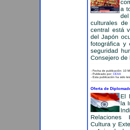
com
a t
del
culturales d
central está 
del Japón ocu
fotográfica y
seguridad hu
Consejero de 
- Fecha de publicación: 10 
- Publicado por:
CEAA
- Esta publicación ha sido le
Oferta de Diplomado
El 
la 
In
Relaciones I
Cultura y Ext