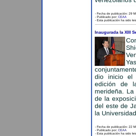
- Fecha de publicación: 29 
- Publicado por:
CEAA
- Esta publicación ha sido le
Inaugurada la XIII 
Con
Sh
Ve
Ya
conjuntamente
dio inicio e
edición de 
merideña. La 
de la exposic
del este de J
la Universida
- Fecha de publicación: 22 
- Publicado por:
CEAA
- Esta publicación ha sido le