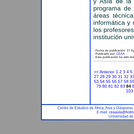
y Asia de la
programa de 
áreas técnica
informática y 
los profesore
institución un
- Fecha de publicación: 27 A
- Publicado por:
CEAA
- Esta publicación ha sido le
<< Anterior
1
2
3
4
5
27
28
29
30
31
32
3
53
54
55
56
57
58
5
79
80
81
82
83
84
103
Centro de Estudios de África, Asia y Diáspora
E-mail:
ceaaula@hotma
Universidad de