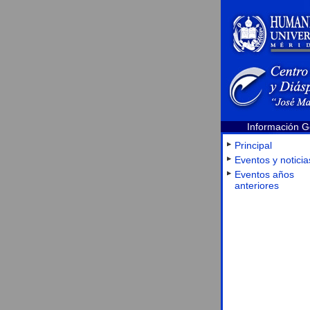
Información G
Principal
Eventos y noticia
Eventos años
anteriores