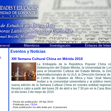
eneral
Miembros
Investigación
Enlaces de Inter
Eventos y Noticias
s
XIII Semana Cultural China en Mérida 2010
La Embajada de la República Popular China co
Gobernación del Estado Mérida, la Universidad de Lo
para el Desarrollo Cultural del Estado Mérida, la Di
Interinstitucionales de la ULA, la Dirección General de
el Centro de Estudios de África y Asia "José Manue
invitan a la comunidad universitaria y al público mer
nueva edición de la Semana Cultural China en nuestra entidad regional.
llevará a cabo a partir del lunes 26 de abril a las 7:30 pm en la Casa Bos
el día lunes 3 de mayo de 2010.
- Fecha de publicación: 20 Apr 2010
- Publicado por:
CEAA
- Esta publicación ha sido leida por: 6 persona/s