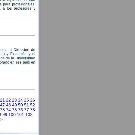
ma de diplomados para
s para profesionales,
o, a los profesores y
la, la Dirección de
tura y Extensión y el
os de la Universidad
torado en ese país en
21
22
23
24
25
26
47
48
49
50
51
52
73
74
75
76
77
78
8
99
100
101
102
>>