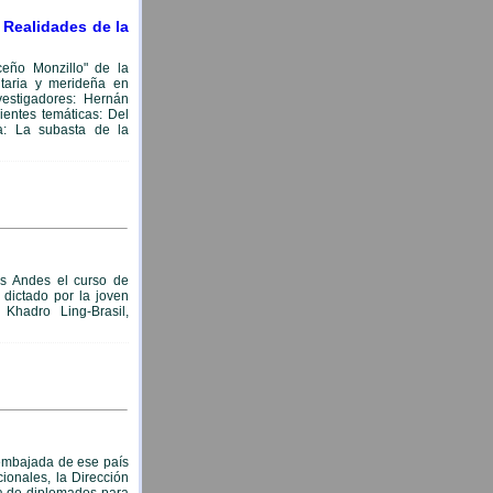
 Realidades de la
ceño Monzillo" de la
itaria y merideña en
vestigadores: Hernán
ientes temáticas: Del
a: La subasta de la
os Andes el curso de
 dictado por la joven
Khadro Ling-Brasil,
a embajada de ese país
cionales, la Dirección