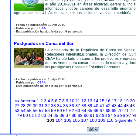
de Cultura y Extensión y el CEAA, ofertan el progra
el año 2010-2011 en áreas técnicas, gerencia, inglé
informática y otros campos de desarrollo prioritari
egresados de la U.L.A o de cualquier institución universitaria merideña.
- Fecha de publicación: 13 Apr 2010
- Publicado por:
CEAA
- Esta publicación ha sido leida por: 9 persona/s
Postgrados en Corea del Sur
La embajada de la República de Corea en Venezue
Relaciones Interinstitucionales, la Dirección de Cul
CEAA ha ofertado un cupo a los profesores y egresad
de Los Andes para cursar estudios de maestría y doc
las prestigiosas Casas de Estudios Coreanas.
- Fecha de publicación: 13 Apr 2010
- Publicado por:
CEAA
- Esta publicación ha sido leida por: 0 persona/s
<< Anterior
1
2
3
4
5
6
7
8
9
10
11
12
13
14
15
16
17
18
19
20
27
28
29
30
31
32
33
34
35
36
37
38
39
40
41
42
43
44
45
46
53
54
55
56
57
58
59
60
61
62
63
64
65
66
67
68
69
70
71
72
79
80
81
82
83
84
85
86
87
88
89
90
91
92
93
94
95
96
97
9
103
104
105
106
107
108
109
110
Siguiente 