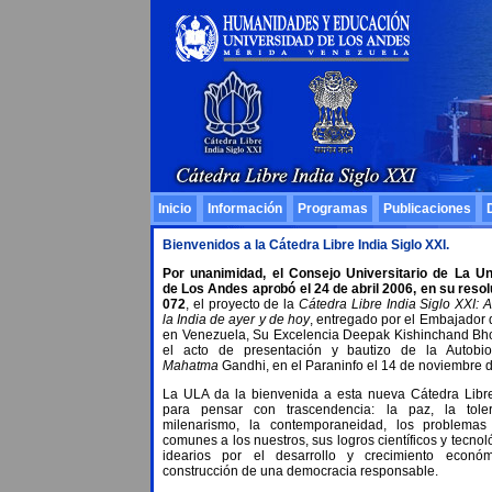
Inicio
Información
Programas
Publicaciones
Bienvenidos a la Cátedra Libre India Siglo XXI.
Por unanimidad, el Consejo Universitario de La Un
de Los Andes aprobó el 24 de abril 2006, en su reso
072
, el proyecto de la
Cátedra Libre India Siglo XXI:
A
la India de ayer y de hoy
, entregado por el Embajador d
en Venezuela, Su Excelencia Deepak Kishinchand Bho
el acto de presentación y bautizo de la Autobio
Mahatma
Gandhi, en el Paraninfo el 14 de noviembre 
La ULA da la bienvenida a esta nueva Cátedra Libre
para pensar con trascendencia: la paz, la toler
milenarismo, la contemporaneidad, los problema
comunes a los nuestros, sus logros científicos y tecnol
idearios por el desarrollo y crecimiento econó
construcción de una democracia responsable.